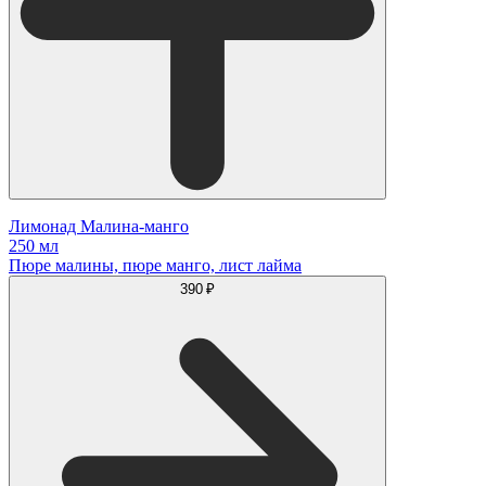
Лимонад Малина-манго
250 мл
Пюре малины, пюре манго, лист лайма
390 ₽