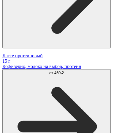
Латте протеиновый
15 г
Кофе зерно, молоко на выбор, протеин
от
450 ₽