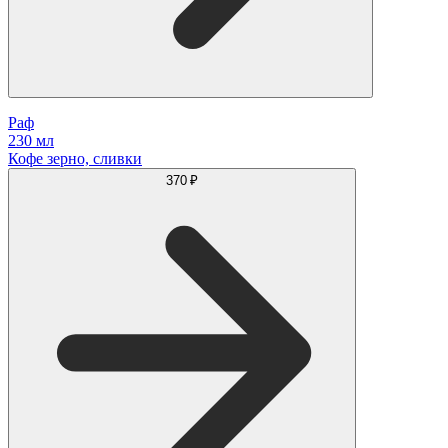
Раф
230 мл
Кофе зерно, сливки
370 ₽