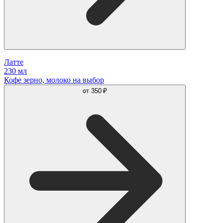
Латте
230 мл
Кофе зерно, молоко на выбор
от
350 ₽