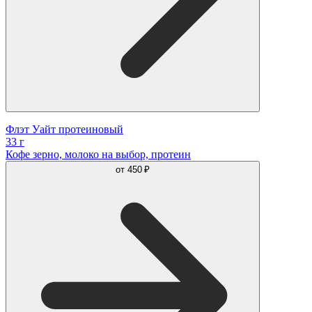
Флэт Уайт протеиновый
33 г
Кофе зерно, молоко на выбор, протеин
от
450 ₽