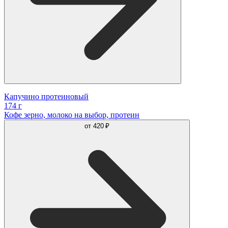
Капучино протеиновый
174 г
Кофе зерно, молоко на выбор, протеин
от
420 ₽