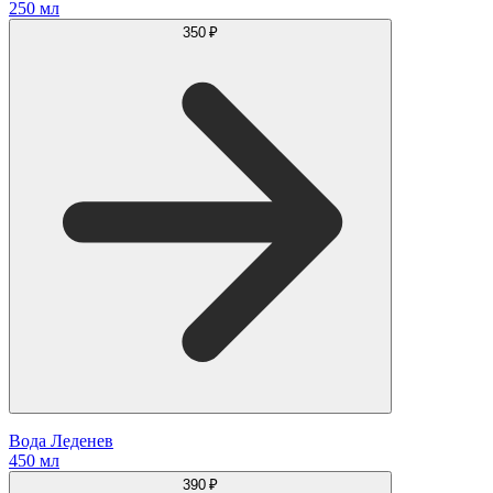
250 мл
350 ₽
Вода Леденев
450 мл
390 ₽