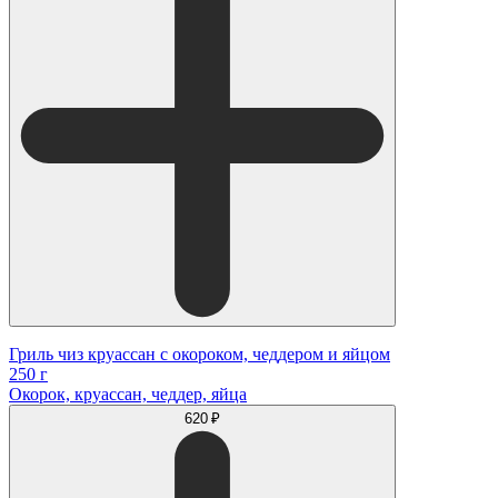
Гриль чиз круассан с окороком, чеддером и яйцом
250 г
Окорок, круассан, чеддер, яйца
620 ₽