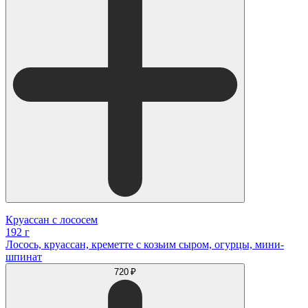
Круассан с лососем
192 г
Лосось, круассан, креметте с козьим сыром, огурцы, мини-
шпинат
720 ₽