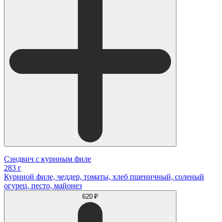
Сэндвич с куриным филе
283 г
Куриной филе, чеддер, томаты, хлеб пшеничный, соленый
огурец, песто, майонез
620 ₽