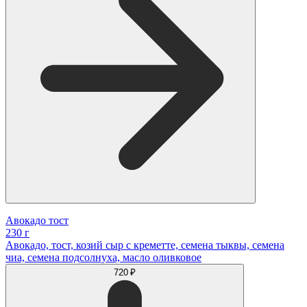
Авокадо тост
230 г
Авокадо, тост, козий сыр с креметте, семена тыквы, семена
чиа, семена подсолнуха, масло оливковое
720 ₽