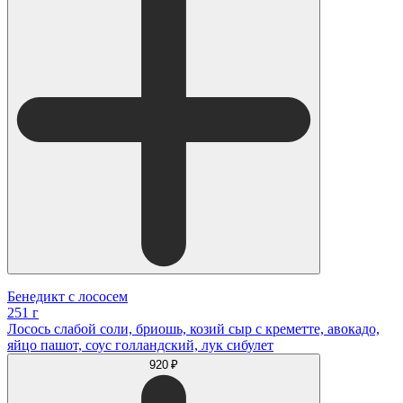
Бенедикт с лососем
251 г
Лосось слабой соли, бриошь, козий сыр с креметте, авокадо,
яйцо пашот, соус голландский, лук сибулет
920 ₽