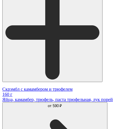
Скрэмбл с камамбером и трюфелем
160 г
Яйца, камамбер, трюфель, паста трюфельная, лук порей
от
590 ₽