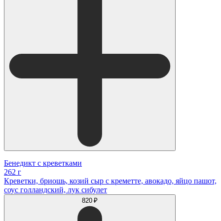
Бенедикт с креветками
262 г
Креветки, бриошь, козий сыр с креметте, авокадо, яйцо пашот,
соус голландский, лук сибулет
820 ₽