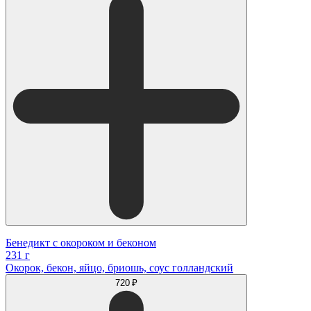
Бенедикт с окороком и беконом
231 г
Окорок, бекон, яйцо, бриошь, соус голландский
720 ₽