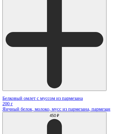
Белковый омлет с муссом из пармезана
200 г
Яичный белок, молоко, мусс из пармезана, пармезан
450 ₽