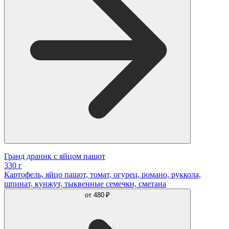
Гранд драник с яйцом пашот
330 г
Картофель, яйцо пашот, томат, огурец, романо, руккола,
шпинат, кунжут, тыквенные семечки, сметана
от
480 ₽