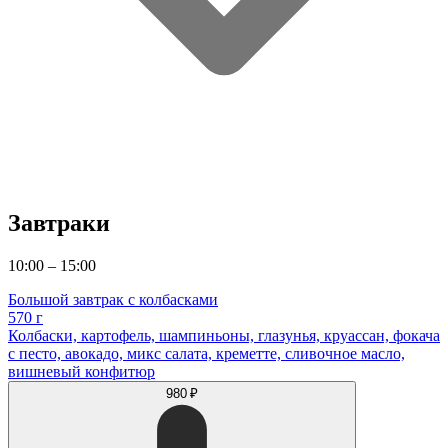
Завтраки
10:00 – 15:00
Большой завтрак с колбасками
570 г
Колбаски, картофель, шампиньоны, глазунья, круассан, фокача
с песто, авокадо, микс салата, креметте, сливочное масло,
вишневый конфитюр
980 ₽