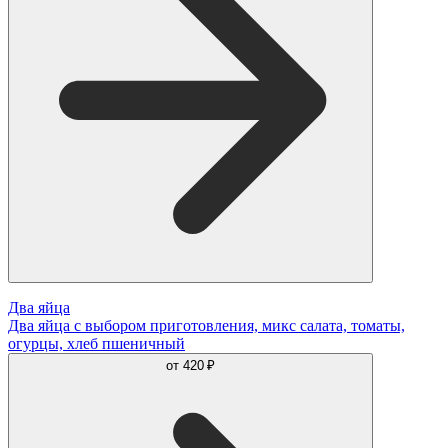
Два яйца
Два яйца с выбором приготовления, микс салата, томаты,
огурцы, хлеб пшеничный
от
420 ₽