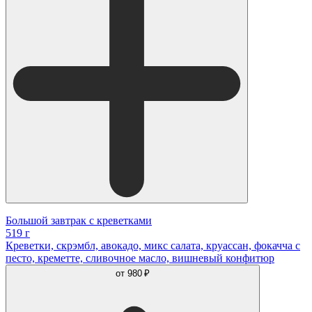
Большой завтрак с креветками
519 г
Креветки, скрэмбл, авокадо, микс салата, круассан, фокачча с
песто, креметте, сливочное масло, вишневый конфитюр
от
980 ₽